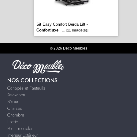
Sit Easy Comfort Berda Lift -
Confortluxe
...
[11 image(s)]
© 2026 Déco Meubles
NOS COLLECTIONS
Canapés et Fauteuils
Relaxation
Séjour
Chaises
Chambre
Literie
Petits meubles
Intérieur|Extérieur