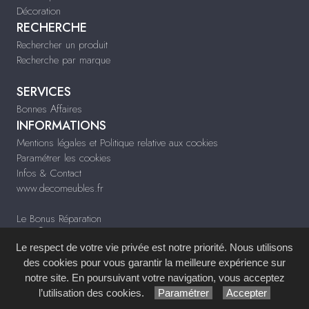
Décoration
RECHERCHE
Rechercher un produit
Recherche par marque
SERVICES
Bonnes Affaires
INFORMATIONS
Mentions légales et Politique relative aux cookies
Paramétrer les cookies
Infos & Contact
www.decomeubles.fr
Le Bonus Réparation
Le respect de votre vie privée est notre priorité. Nous utilisons
des cookies pour vous garantir la meilleure expérience sur
notre site. En poursuivant votre navigation, vous acceptez
Site réalisé avec le
Système de Gestion de Contenu (SGC)
imagenia
, créé et
l’utilisation des cookies.
Paramétrer
Accepter
développé en France par
mémoire d'images
.